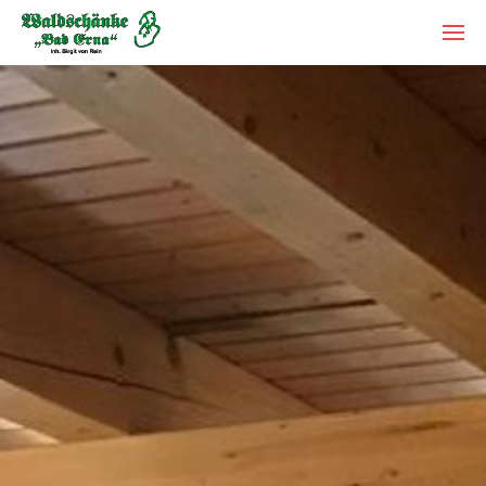
Um Einstellungen zur Barrierefreiheit
Restaurant Waldschänke
vornehmen zu können wird die
Berechtigung für
funktionale Cookies
Feiern
in den Cookie-Einstellungen benötigt.
Catering
Übernachtungen
Cookie-Einstellungen
Bad Erna und Umgebung