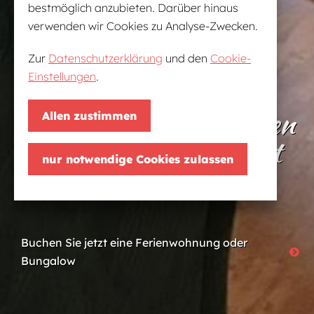
bestmöglich anzubieten. Darüber hinaus
verwenden wir Cookies zu Analyse-Zwecken.
Zur
Datenschutzerklärung
und den
Cookie-
Einstellungen
.
Feiern und übernachten
Allen zustimmen
im Naherholungsgebiet
nur notwendige Cookies zulassen
Bad Erna
Buchen Sie jetzt eine Ferienwohnung oder
Bungalow