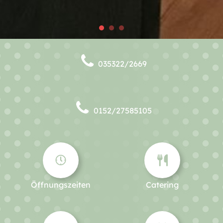
035322/2669
0152/27585105
Öffnungszeiten
Catering