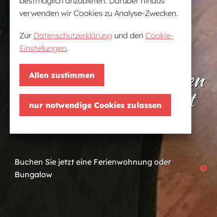
bestmöglich anzubieten. Darüber hinaus
verwenden wir Cookies zu Analyse-Zwecken.
Zur
Datenschutzerklärung
und den
Cookie-
Einstellungen
.
Feiern und übernachten
Allen zustimmen
im Naherholungsgebiet
nur notwendige Cookies zulassen
Bad Erna
Buchen Sie jetzt eine Ferienwohnung oder
Bungalow