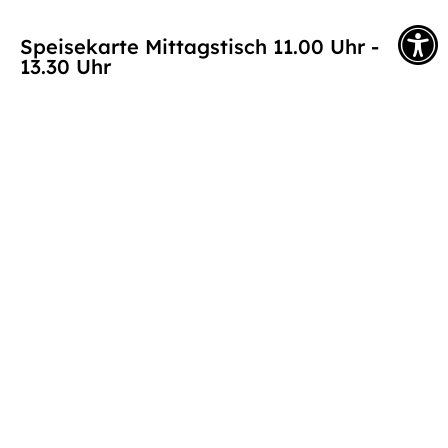
Speisekarte Mittagstisch 11.00 Uhr -
13.30 Uhr
Speisekarte Mittagstisch
(1,64 MB)
Speisekarte Abendessen 17.00 Uhr -
19.30 Uhr
Speisekarte Abendessen
(1,63 MB)