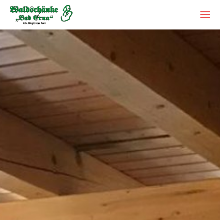
Um Einstellungen zur Barrierefreiheit
Restaurant Waldschänke
vornehmen zu können wird die
Berechtigung für
funktionale Cookies
Feiern
in den Cookie-Einstellungen benötigt.
Catering
Übernachtungen
Cookie-Einstellungen
Bad Erna und Umgebung