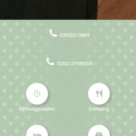
035322/2669
0152/27585105
Öffnungszeiten
Catering